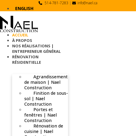
Skip
514-781-7283
|
info@nael.ca
to
ENGLISH
content
ACCUEIL
À PROPOS
NOS RÉALISATIONS |
ENTREPRENEUR GÉNÉRAL
RÉNOVATION
RÉSIDENTIELLE
Agrandissement
de maison | Nael
Construction
Finition de sous-
sol | Nael
Construction
Portes et
fenêtres | Nael
Construction
Rénovation de
cuisine | Nael