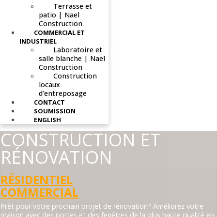
Terrasse et
patio | Nael
Construction
COMMERCIAL ET
INDUSTRIEL
Laboratoire et
salle blanche | Nael
Construction
Construction
locaux
d’entreposage
CONTACT
SOUMISSION
ENGLISH
CONSTRUCTION ET
RÉNOVATION
RÉSIDENTIEL
COMMERCIAL
Prêt pour votre prochain projet de rénovation? Améliorez votre
maison avec des portes et des fenêtres de la plus haute qualité en