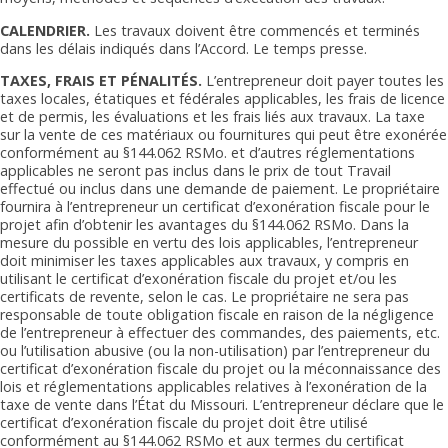
CALENDRIER.
Les travaux doivent être commencés et terminés
dans les délais indiqués dans l’Accord. Le temps presse.
TAXES, FRAIS ET PÉNALITÉS.
L’entrepreneur doit payer toutes les
taxes locales, étatiques et fédérales applicables, les frais de licence
et de permis, les évaluations et les frais liés aux travaux. La taxe
sur la vente de ces matériaux ou fournitures qui peut être exonérée
conformément au §144.062 RSMo. et d’autres réglementations
applicables ne seront pas inclus dans le prix de tout Travail
effectué ou inclus dans une demande de paiement. Le propriétaire
fournira à l’entrepreneur un certificat d’exonération fiscale pour le
projet afin d’obtenir les avantages du §144.062 RSMo. Dans la
mesure du possible en vertu des lois applicables, l’entrepreneur
doit minimiser les taxes applicables aux travaux, y compris en
utilisant le certificat d’exonération fiscale du projet et/ou les
certificats de revente, selon le cas. Le propriétaire ne sera pas
responsable de toute obligation fiscale en raison de la négligence
de l’entrepreneur à effectuer des commandes, des paiements, etc.
ou l’utilisation abusive (ou la non-utilisation) par l’entrepreneur du
certificat d’exonération fiscale du projet ou la méconnaissance des
lois et réglementations applicables relatives à l’exonération de la
taxe de vente dans l’État du Missouri. L’entrepreneur déclare que le
certificat d’exonération fiscale du projet doit être utilisé
conformément au §144.062 RSMo et aux termes du certificat