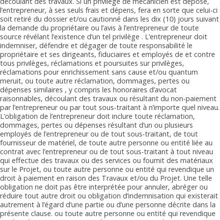
découlant des travaux. Si un privilège de mécanicien est déposé,
l’entrepreneur, à ses seuls frais et dépens, fera en sorte que celui-ci
soit retiré du dossier et/ou cautionné dans les dix (10) jours suivant
la demande du propriétaire ou l’avis à l’entrepreneur de toute
source révélant l’existence d’un tel privilège . L’entrepreneur doit
indemniser, défendre et dégager de toute responsabilité le
propriétaire et ses dirigeants, fiduciaires et employés de et contre
tous privilèges, réclamations et poursuites sur privilèges,
réclamations pour enrichissement sans cause et/ou quantum
meruit, ou toute autre réclamation, dommages, pertes ou
dépenses similaires , y compris les honoraires d’avocat
raisonnables, découlant des travaux ou résultant du non-paiement
par l’entrepreneur ou par tout sous-traitant à n’importe quel niveau.
L’obligation de l’entrepreneur doit inclure toute réclamation,
dommages, pertes ou dépenses résultant d’un ou plusieurs
employés de l’entrepreneur ou de tout sous-traitant, de tout
fournisseur de matériel, de toute autre personne ou entité liée au
contrat avec l’entrepreneur ou de tout sous-traitant à tout niveau
qui effectue des travaux ou des services ou fournit des matériaux
sur le Projet, ou toute autre personne ou entité qui revendique un
droit à paiement en raison des Travaux et/ou du Projet. Une telle
obligation ne doit pas être interprétée pour annuler, abréger ou
réduire tout autre droit ou obligation d’indemnisation qui existerait
autrement à l’égard d’une partie ou d’une personne décrite dans la
présente clause. ou toute autre personne ou entité qui revendique