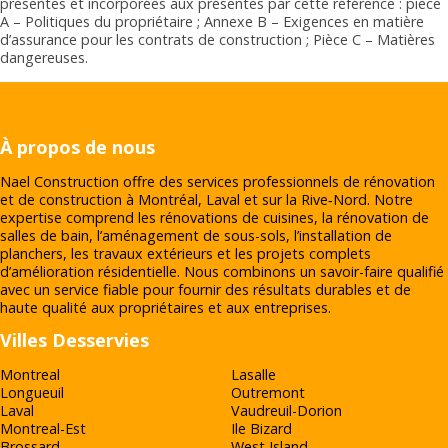
présentes et incorporées aux présentes par cette référence : pièce
A – Politiques du propriétaire ; Annexe B – Exigences en matière
d’assurance pour les contrats de construction ; Pièce C – Matières
dangereuses.
À propos de nous
Nael Construction offre des services professionnels de rénovation
et de construction à Montréal, Laval et sur la Rive‑Nord. Notre
expertise comprend les rénovations de cuisines, la rénovation de
salles de bain, l’aménagement de sous-sols, l’installation de
planchers, les travaux extérieurs et les projets complets
d’amélioration résidentielle. Nous combinons un savoir-faire qualifié
avec un service fiable pour fournir des résultats durables et de
haute qualité aux propriétaires et aux entreprises.
Villes Desservies
Montreal
Lasalle
Longueuil
Outremont
Laval
Vaudreuil-Dorion
Montreal-Est
Ile Bizard
Brossard
West Island