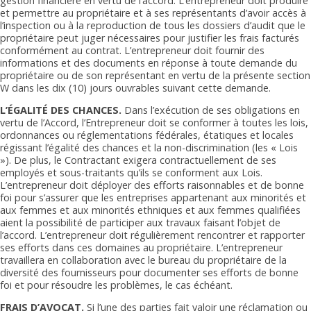
gestion financière en vertu de l’accord. L’entrepreneur doit produire
et permettre au propriétaire et à ses représentants d’avoir accès à
l’inspection ou à la reproduction de tous les dossiers d’audit que le
propriétaire peut juger nécessaires pour justifier les frais facturés
conformément au contrat. L’entrepreneur doit fournir des
informations et des documents en réponse à toute demande du
propriétaire ou de son représentant en vertu de la présente section
W dans les dix (10) jours ouvrables suivant cette demande.
L’ÉGALITÉ DES CHANCES.
Dans l’exécution de ses obligations en
vertu de l’Accord, l’Entrepreneur doit se conformer à toutes les lois,
ordonnances ou réglementations fédérales, étatiques et locales
régissant l’égalité des chances et la non-discrimination (les « Lois
»). De plus, le Contractant exigera contractuellement de ses
employés et sous-traitants qu’ils se conforment aux Lois.
L’entrepreneur doit déployer des efforts raisonnables et de bonne
foi pour s’assurer que les entreprises appartenant aux minorités et
aux femmes et aux minorités ethniques et aux femmes qualifiées
aient la possibilité de participer aux travaux faisant l’objet de
l’accord. L’entrepreneur doit régulièrement rencontrer et rapporter
ses efforts dans ces domaines au propriétaire. L’entrepreneur
travaillera en collaboration avec le bureau du propriétaire de la
diversité des fournisseurs pour documenter ses efforts de bonne
foi et pour résoudre les problèmes, le cas échéant.
FRAIS D’AVOCAT.
Si l’une des parties fait valoir une réclamation ou