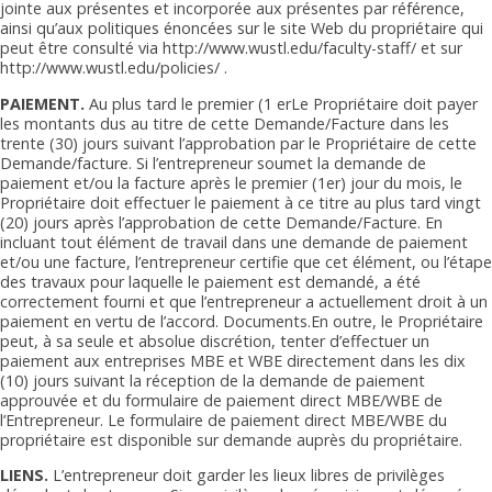
jointe aux présentes et incorporée aux présentes par référence,
ainsi qu’aux politiques énoncées sur le site Web du propriétaire qui
peut être consulté via http://www.wustl.edu/faculty-staff/ et sur
http://www.wustl.edu/policies/ .
PAIEMENT.
Au plus tard le premier (1 erLe Propriétaire doit payer
les montants dus au titre de cette Demande/Facture dans les
trente (30) jours suivant l’approbation par le Propriétaire de cette
Demande/facture. Si l’entrepreneur soumet la demande de
paiement et/ou la facture après le premier (1er) jour du mois, le
Propriétaire doit effectuer le paiement à ce titre au plus tard vingt
(20) jours après l’approbation de cette Demande/Facture. En
incluant tout élément de travail dans une demande de paiement
et/ou une facture, l’entrepreneur certifie que cet élément, ou l’étape
des travaux pour laquelle le paiement est demandé, a été
correctement fourni et que l’entrepreneur a actuellement droit à un
paiement en vertu de l’accord. Documents.En outre, le Propriétaire
peut, à sa seule et absolue discrétion, tenter d’effectuer un
paiement aux entreprises MBE et WBE directement dans les dix
(10) jours suivant la réception de la demande de paiement
approuvée et du formulaire de paiement direct MBE/WBE de
l’Entrepreneur. Le formulaire de paiement direct MBE/WBE du
propriétaire est disponible sur demande auprès du propriétaire.
LIENS.
L’entrepreneur doit garder les lieux libres de privilèges