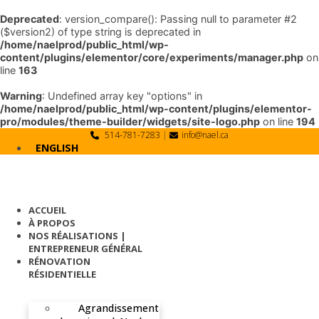
Deprecated
: version_compare(): Passing null to parameter #2
($version2) of type string is deprecated in
/home/naelprod/public_html/wp-
content/plugins/elementor/core/experiments/manager.php
on
line
163
Warning
: Undefined array key "options" in
/home/naelprod/public_html/wp-content/plugins/elementor-
pro/modules/theme-builder/widgets/site-logo.php
on line
194
Skip
514-781-7283
|
info@nael.ca
to
ENGLISH
content
ACCUEIL
À PROPOS
NOS RÉALISATIONS |
ENTREPRENEUR GÉNÉRAL
RÉNOVATION
RÉSIDENTIELLE
Agrandissement