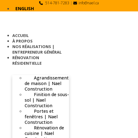
Skip
514-781-7283
|
info@nael.ca
to
ENGLISH
content
ACCUEIL
À PROPOS
NOS RÉALISATIONS |
ENTREPRENEUR GÉNÉRAL
RÉNOVATION
RÉSIDENTIELLE
Agrandissement
de maison | Nael
Construction
Finition de sous-
sol | Nael
Construction
Portes et
fenêtres | Nael
Construction
Rénovation de
cuisine | Nael