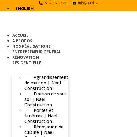
Skip
514-781-7283
|
info@nael.ca
to
ENGLISH
content
ACCUEIL
À PROPOS
NOS RÉALISATIONS |
ENTREPRENEUR GÉNÉRAL
RÉNOVATION
RÉSIDENTIELLE
Agrandissement
de maison | Nael
Construction
Finition de sous-
sol | Nael
Construction
Portes et
fenêtres | Nael
Construction
Rénovation de
cuisine | Nael