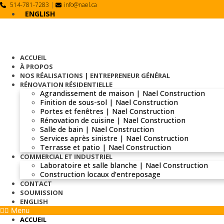
Skip
514-781-7283
|
info@nael.ca
to
ENGLISH
content
ACCUEIL
À PROPOS
NOS RÉALISATIONS | ENTREPRENEUR GÉNÉRAL
RÉNOVATION RÉSIDENTIELLE
Agrandissement de maison | Nael Construction
Finition de sous-sol | Nael Construction
Portes et fenêtres | Nael Construction
Rénovation de cuisine | Nael Construction
Salle de bain | Nael Construction
Services après sinistre | Nael Construction
Terrasse et patio | Nael Construction
COMMERCIAL ET INDUSTRIEL
Laboratoire et salle blanche | Nael Construction
Construction locaux d’entreposage
CONTACT
SOUMISSION
ENGLISH
Menu
ACCUEIL