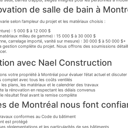
ation de salle de bain à Montr
varie selon l’ampleur du projet et les matériaux choisis :
inture) : 5 000 $ à 12 000 $
 matériaux milieu de gamme) : 15 000 $ à 30 000 $
enne, carrelage importé, vanité sur mesure) : 30 000 $ à 50 000 $+
t la gestion complète du projet. Nous offrons des soumissions dét
cer.
tion avec Nael Construction
ons votre propriété à Montréal pour évaluer l’état actuel et discute
 complet avec tous les coûts ventilés
 les plans, les matériaux et le calendrier des travaux
te la rénovation en respectant les délais convenus
le résultat final avant la remise complète
res de Montréal nous font confi
, travaux conformes au Code du bâtiment
nt est protégé
s réglementations et les particularités de ses bâtiments