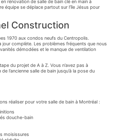
 en rénovation de salle de bain clé en main à
e équipe se déplace partout sur l’île Jésus pour
ael Construction
nées 1970 aux condos neufs du Centropolis.
 à jour complète. Les problèmes fréquents que nous
es vanités démodées et le manque de ventilation
étape du projet de A à Z. Vous n’avez pas à
 de l’ancienne salle de bain jusqu’à la pose du
s réaliser pour votre salle de bain à Montréal :
initions
inés douche-bain
es moisissures
té réduite