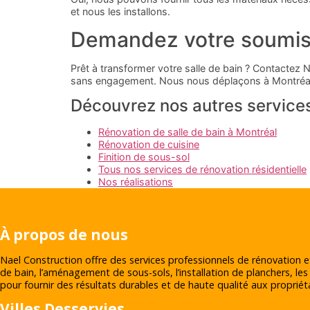
et nous les installons.
Demandez votre soumiss
Prêt à transformer votre salle de bain ? Contactez 
sans engagement. Nous nous déplaçons à Montréal 
Découvrez nos autres service
Rénovation de salle de bain à Montréal
Rénovation de cuisine
Finition de sous-sol
Tous nos services de rénovation résidentielle
Nos réalisations
À propos de nous
Nael Construction offre des services professionnels de rénovation e
de bain, l’aménagement de sous-sols, l’installation de planchers, les
pour fournir des résultats durables et de haute qualité aux propriéta
Villes Desservies