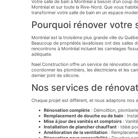
Votre salle de bain à Montréal a besoin d’un coup de
Montréal et sur toute la Rive-Nord. Que vous habit
transformer votre salle de bain en un espace modern
Pourquoi rénover votre 
Montréal est la troisième plus grande ville du Qué
Beaucoup de propriétés lavalloises ont des salles
rencontrons à Montréal incluent les carrelages fissu
adéquate.
Nael Construction offre un service de rénovation de
coordonner les plombiers, les électriciens et les ca
dernier joint de silicone.
Nos services de rénovat
Chaque projet est différent, et nous adaptons nos s
Rénovation complète
: Démolition, plomberie,
Remplacement de douche ou de bain
: Insta
Mise à jour des vanités et comptoirs
: Vanit
Installation de plancher chauffant
: Idéal po
Amélioration de la ventilation
: Remplacement
Rénovation pour accessibilité
: Douches sans