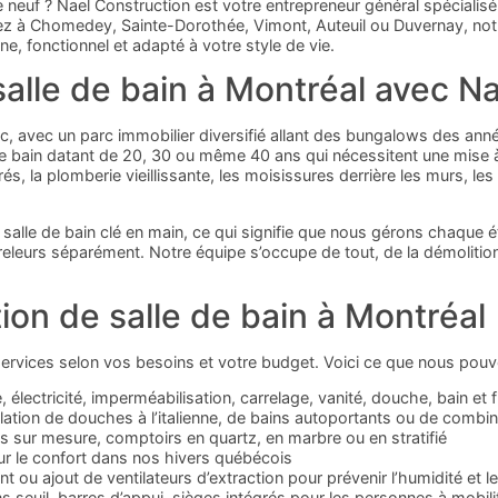
 neuf ? Nael Construction est votre entrepreneur général spécialisé
iez à Chomedey, Sainte-Dorothée, Vimont, Auteuil ou Duvernay, notr
e, fonctionnel et adapté à votre style de vie.
salle de bain à Montréal avec N
bec, avec un parc immobilier diversifié allant des bungalows des an
 de bain datant de 20, 30 ou même 40 ans qui nécessitent une mise
rés, la plomberie vieillissante, les moisissures derrière les murs, l
 salle de bain clé en main, ce qui signifie que nous gérons chaque 
rreleurs séparément. Notre équipe s’occupe de tout, de la démolition
ion de salle de bain à Montréal
ervices selon vos besoins et votre budget. Voici ce que nous pouvon
 électricité, imperméabilisation, carrelage, vanité, douche, bain et f
llation de douches à l’italienne, de bains autoportants ou de comb
és sur mesure, comptoirs en quartz, en marbre ou en stratifié
ur le confort dans nos hivers québécois
 ou ajout de ventilateurs d’extraction pour prévenir l’humidité et l
 seuil, barres d’appui, sièges intégrés pour les personnes à mobili