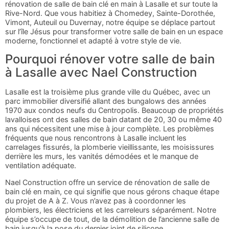
rénovation de salle de bain clé en main à Lasalle et sur toute la
Rive-Nord. Que vous habitiez à Chomedey, Sainte-Dorothée,
Vimont, Auteuil ou Duvernay, notre équipe se déplace partout
sur l’île Jésus pour transformer votre salle de bain en un espace
moderne, fonctionnel et adapté à votre style de vie.
Pourquoi rénover votre salle de bain
à Lasalle avec Nael Construction
Lasalle est la troisième plus grande ville du Québec, avec un
parc immobilier diversifié allant des bungalows des années
1970 aux condos neufs du Centropolis. Beaucoup de propriétés
lavalloises ont des salles de bain datant de 20, 30 ou même 40
ans qui nécessitent une mise à jour complète. Les problèmes
fréquents que nous rencontrons à Lasalle incluent les
carrelages fissurés, la plomberie vieillissante, les moisissures
derrière les murs, les vanités démodées et le manque de
ventilation adéquate.
Nael Construction offre un service de rénovation de salle de
bain clé en main, ce qui signifie que nous gérons chaque étape
du projet de A à Z. Vous n’avez pas à coordonner les
plombiers, les électriciens et les carreleurs séparément. Notre
équipe s’occupe de tout, de la démolition de l’ancienne salle de
bain jusqu’à la pose du dernier joint de silicone.