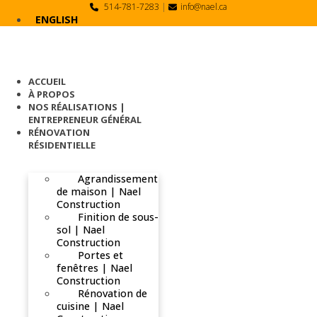
Skip
514-781-7283
|
info@nael.ca
to
ENGLISH
content
ACCUEIL
À PROPOS
NOS RÉALISATIONS |
ENTREPRENEUR GÉNÉRAL
RÉNOVATION
RÉSIDENTIELLE
Agrandissement
de maison | Nael
Construction
Finition de sous-
sol | Nael
Construction
Portes et
fenêtres | Nael
Construction
Rénovation de
cuisine | Nael