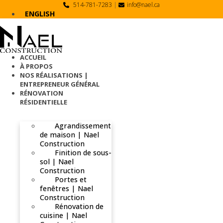
Skip
514-781-7283
|
info@nael.ca
to
ENGLISH
content
ACCUEIL
À PROPOS
NOS RÉALISATIONS |
ENTREPRENEUR GÉNÉRAL
RÉNOVATION
RÉSIDENTIELLE
Agrandissement
de maison | Nael
Construction
Finition de sous-
sol | Nael
Construction
Portes et
fenêtres | Nael
Construction
Rénovation de
cuisine | Nael