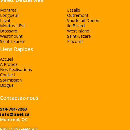
Villes Desservies
Montreal
Lasalle
Longueuil
Outremont
Laval
Vaudreuil-Dorion
Montreal-Est
Ile Bizard
Brossard
West Island
Westmount
Saint-Lazare
Saint-Laurent
Pincourt
Liens Rapides
Accueil
A Propos
Nos Realisations
Contact
Soumission
Blogue
Contactez-nous
514-781-7283
info@nael.ca
Montreal, QC
RBQ: 5757-4469-01