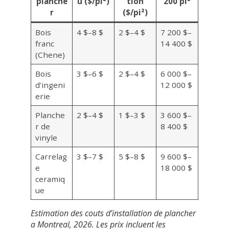
planche
u ($/pi²)
tion
200 pi²
r
($/pi²)
Bois
4 $–8 $
2 $–4 $
7 200 $–
franc
14 400 $
(Chene)
Bois
3 $–6 $
2 $–4 $
6 000 $–
d’ingeni
12 000 $
erie
Planche
2 $–4 $
1 $–3 $
3 600 $–
r de
8 400 $
vinyle
Carrelag
3 $–7 $
5 $–8 $
9 600 $–
e
18 000 $
ceramiq
ue
Estimation des couts d’installation de plancher
a Montreal, 2026. Les prix incluent les