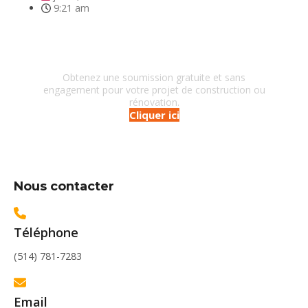
9:21 am
Besoin d'un entrepreneur?
Obtenez une soumission gratuite et sans
engagement pour votre projet de construction ou
rénovation.
Cliquer ici
Nous contacter
Téléphone
(514) 781-7283
Email