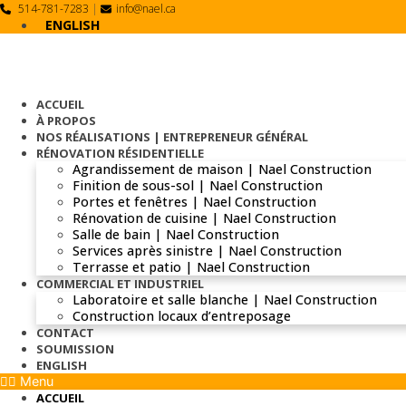
Skip
514-781-7283
|
info@nael.ca
to
ENGLISH
content
ACCUEIL
À PROPOS
NOS RÉALISATIONS | ENTREPRENEUR GÉNÉRAL
RÉNOVATION RÉSIDENTIELLE
Agrandissement de maison | Nael Construction
Finition de sous-sol | Nael Construction
Portes et fenêtres | Nael Construction
Rénovation de cuisine | Nael Construction
Salle de bain | Nael Construction
Services après sinistre | Nael Construction
Terrasse et patio | Nael Construction
COMMERCIAL ET INDUSTRIEL
Laboratoire et salle blanche | Nael Construction
Construction locaux d’entreposage
CONTACT
SOUMISSION
ENGLISH
Menu
ACCUEIL