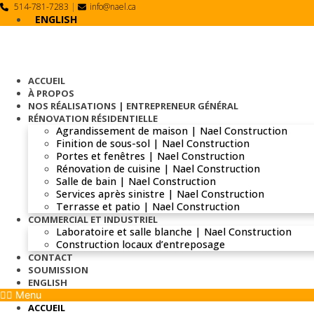
Skip
514-781-7283
|
info@nael.ca
to
ENGLISH
content
ACCUEIL
À PROPOS
NOS RÉALISATIONS | ENTREPRENEUR GÉNÉRAL
RÉNOVATION RÉSIDENTIELLE
Agrandissement de maison | Nael Construction
Finition de sous-sol | Nael Construction
Portes et fenêtres | Nael Construction
Rénovation de cuisine | Nael Construction
Salle de bain | Nael Construction
Services après sinistre | Nael Construction
Terrasse et patio | Nael Construction
COMMERCIAL ET INDUSTRIEL
Laboratoire et salle blanche | Nael Construction
Construction locaux d’entreposage
CONTACT
SOUMISSION
ENGLISH
Menu
ACCUEIL