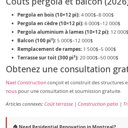
Coûts pergola et balcon (2026
Pergola en bois (10×12 pi):
4 000$–8 000$
Pergola en cèdre (10×12 pi):
6 000$–12 000$
Pergola aluminium à lames (10×12 pi):
12 000$
Balcon (100 pi²):
5 000$–12 000$
Remplacement de rampes:
1 500$–5 000$
Terrasse sur toit (300 pi²):
20 000$–50 000$
Obtenez une consultation gra
Nael Construction
conçoit et construit des structures
nous
pour une consultation et soumission gratuite.
Articles connexes:
Coût terrasse
|
Construction patio
|
Tr
🏠 Need Residential Renovation in Montreal?