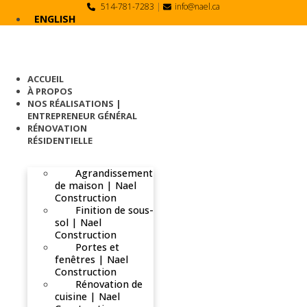
Skip
514-781-7283
|
info@nael.ca
to
ENGLISH
content
ACCUEIL
À PROPOS
NOS RÉALISATIONS |
ENTREPRENEUR GÉNÉRAL
RÉNOVATION
RÉSIDENTIELLE
Agrandissement
de maison | Nael
Construction
Finition de sous-
sol | Nael
Construction
Portes et
fenêtres | Nael
Construction
Rénovation de
cuisine | Nael