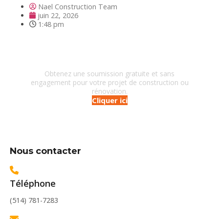
Nael Construction Team
juin 22, 2026
1:48 pm
Besoin d'un entrepreneur?
Obtenez une soumission gratuite et sans
engagement pour votre projet de construction ou
rénovation.
Cliquer ici
Nous contacter
Téléphone
(514) 781-7283