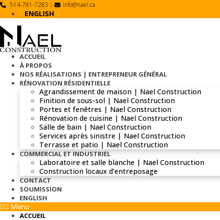
Skip
514-781-7283
|
info@nael.ca
to
ENGLISH
content
ACCUEIL
À PROPOS
NOS RÉALISATIONS | ENTREPRENEUR GÉNÉRAL
RÉNOVATION RÉSIDENTIELLE
Agrandissement de maison | Nael Construction
Finition de sous-sol | Nael Construction
Portes et fenêtres | Nael Construction
Rénovation de cuisine | Nael Construction
Salle de bain | Nael Construction
Services après sinistre | Nael Construction
Terrasse et patio | Nael Construction
COMMERCIAL ET INDUSTRIEL
Laboratoire et salle blanche | Nael Construction
Construction locaux d’entreposage
CONTACT
SOUMISSION
ENGLISH
Menu
ACCUEIL