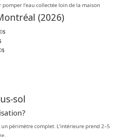
r pomper l’eau collectée loin de la maison
Montréal (2026)
0$
$
0$
us-sol
sation?
 un périmètre complet. L’intérieure prend 2–5
re.