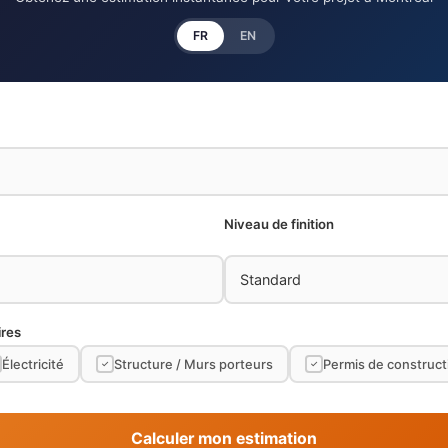
FR
EN
Niveau de finition
ires
Électricité
Structure / Murs porteurs
Permis de construct
✓
✓
Calculer mon estimation