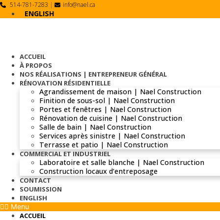
Skip
514-781-7283
|
info@nael.ca
to
ENGLISH
content
ACCUEIL
À PROPOS
NOS RÉALISATIONS | ENTREPRENEUR GÉNÉRAL
RÉNOVATION RÉSIDENTIELLE
Agrandissement de maison | Nael Construction
Finition de sous-sol | Nael Construction
Portes et fenêtres | Nael Construction
Rénovation de cuisine | Nael Construction
Salle de bain | Nael Construction
Services après sinistre | Nael Construction
Terrasse et patio | Nael Construction
COMMERCIAL ET INDUSTRIEL
Laboratoire et salle blanche | Nael Construction
Construction locaux d’entreposage
CONTACT
SOUMISSION
ENGLISH
Menu
ACCUEIL