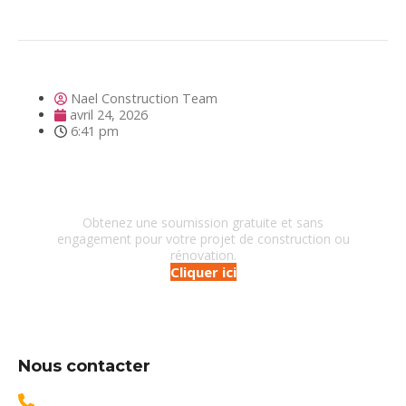
Nael Construction Team
avril 24, 2026
6:41 pm
Besoin d'un entrepreneur?
Obtenez une soumission gratuite et sans
engagement pour votre projet de construction ou
rénovation.
Cliquer ici
Nous contacter