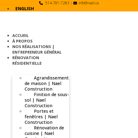
Skip
514-781-7283
|
info@nael.ca
to
ENGLISH
content
ACCUEIL
À PROPOS
NOS RÉALISATIONS |
ENTREPRENEUR GÉNÉRAL
RÉNOVATION
RÉSIDENTIELLE
Agrandissement
de maison | Nael
Construction
Finition de sous-
sol | Nael
Construction
Portes et
fenêtres | Nael
Construction
Rénovation de
cuisine | Nael