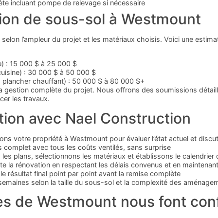
lète incluant pompe de relevage si nécessaire
tion de sous-sol à Westmount
selon l’ampleur du projet et les matériaux choisis. Voici une estima
e) : 15 000 $ à 25 000 $
cuisine) : 30 000 $ à 50 000 $
 plancher chauffant) : 50 000 $ à 80 000 $+
t la gestion complète du projet. Nous offrons des soumissions dét
er les travaux.
tion avec Nael Construction
tons votre propriété à Westmount pour évaluer l’état actuel et disc
 complet avec tous les coûts ventilés, sans surprise
 les plans, sélectionnons les matériaux et établissons le calendrier
e la rénovation en respectant les délais convenus et en maintenant
le résultat final point par point avant la remise complète
 semaines selon la taille du sous-sol et la complexité des aménage
res de Westmount nous font con