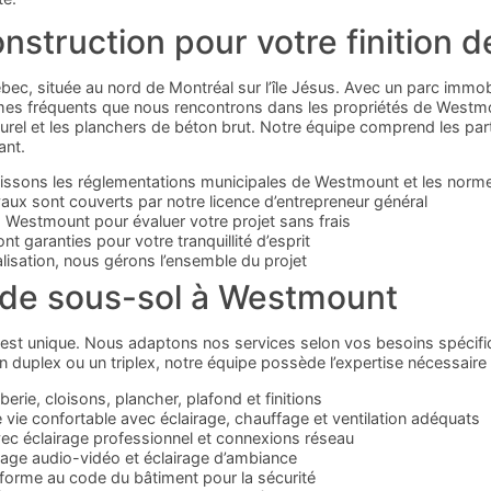
onstruction pour votre finition
bec, située au nord de Montréal sur l’île Jésus. Avec un parc immob
s fréquents que nous rencontrons dans les propriétés de Westmoun
urel et les planchers de béton brut. Notre équipe comprend les part
ant.
ssons les réglementations municipales de Westmount et les norme
aux sont couverts par notre licence d’entrepreneur général
Westmount pour évaluer votre projet sans frais
t garanties pour votre tranquillité d’esprit
alisation, nous gérons l’ensemble du projet
n de sous-sol à Westmount
est unique. Nous adaptons nos services selon vos besoins spécifiqu
 duplex ou un triplex, notre équipe possède l’expertise nécessaire
mberie, cloisons, plancher, plafond et finitions
vie confortable avec éclairage, chauffage et ventilation adéquats
avec éclairage professionnel et connexions réseau
lage audio-vidéo et éclairage d’ambiance
forme au code du bâtiment pour la sécurité