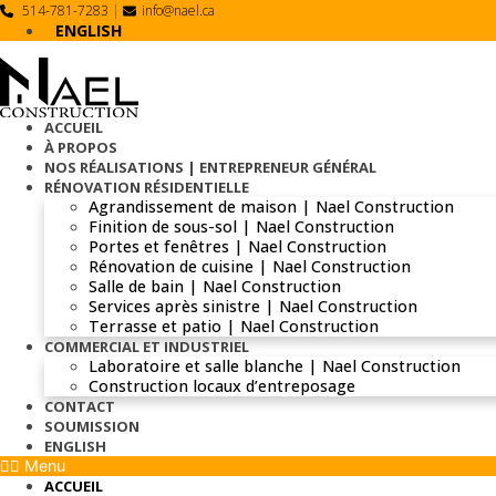
Skip
514-781-7283
|
info@nael.ca
to
ENGLISH
content
ACCUEIL
À PROPOS
NOS RÉALISATIONS | ENTREPRENEUR GÉNÉRAL
RÉNOVATION RÉSIDENTIELLE
Agrandissement de maison | Nael Construction
Finition de sous-sol | Nael Construction
Portes et fenêtres | Nael Construction
Rénovation de cuisine | Nael Construction
Salle de bain | Nael Construction
Services après sinistre | Nael Construction
Terrasse et patio | Nael Construction
COMMERCIAL ET INDUSTRIEL
Laboratoire et salle blanche | Nael Construction
Construction locaux d’entreposage
CONTACT
SOUMISSION
ENGLISH
Menu
ACCUEIL