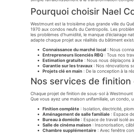
Pourquoi choisir Nael C
Westmount est la troisième plus grande ville du Qué
1970 aux condos neufs du Centropolis. Les problème
les problèmes d’humidité, le manque d’éclairage nat
adapte chaque projet aux réalités du bâtiment exist
Connaissance du marché local
: Nous connai
Entrepreneurs licenciés RBQ
: Tous nos trav
Estimation gratuite
: Nous nous déplaçons à 
Garantie sur les travaux
: Nos rénovations son
Projets clé en main
: De la conception à la ré
Nos services de finitio
Chaque projet de finition de sous-sol à Westmount 
Que vous ayez une maison unifamiliale, un condo, un
Finition complète
: Isolation, électricité, plo
Aménagement de salle familiale
: Espace de 
Bureau à domicile
: Espace de travail isolé 
Salle de cinéma maison
: Insonorisation, câb
Chambre supplémentaire
: Avec fenêtre con