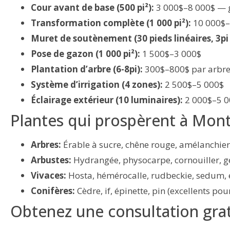
Cour avant de base (500 pi²):
3 000$–8 000$ — ga
Transformation complète (1 000 pi²):
10 000$–3
Muret de soutènement (30 pieds linéaires, 3pi
Pose de gazon (1 000 pi²):
1 500$–3 000$
Plantation d’arbre (6-8pi):
300$–800$ par arbr
Système d’irrigation (4 zones):
2 500$–5 000$
Éclairage extérieur (10 luminaires):
2 000$–5 0
Plantes qui prospèrent à Mont
Arbres:
Érable à sucre, chêne rouge, amélanchier
Arbustes:
Hydrangée, physocarpe, cornouiller, ge
Vivaces:
Hosta, hémérocalle, rudbeckie, sedum,
Conifères:
Cèdre, if, épinette, pin (excellents pou
Obtenez une consultation gra