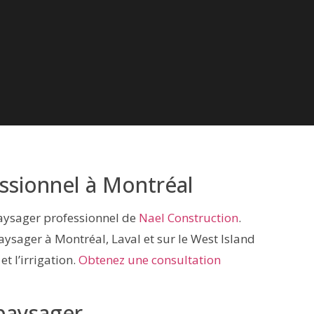
sionnel à Montréal
aysager professionnel de
Nael Construction
.
sager à Montréal, Laval et sur le West Island
t l’irrigation.
Obtenez une consultation
paysager