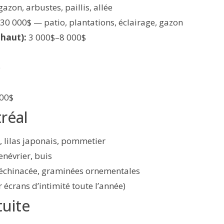
zon, arbustes, paillis, allée
0 000$ — patio, plantations, éclairage, gazon
 haut):
3 000$–8 000$
e
00$
réal
, lilas japonais, pommetier
névrier, buis
 échinacée, graminées ornementales
r écrans d’intimité toute l’année)
tuite