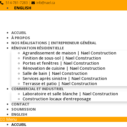
Skip
514-781-7283
|
info@nael.ca
to
ENGLISH
content
ACCUEIL
À PROPOS
NOS RÉALISATIONS | ENTREPRENEUR GÉNÉRAL
RÉNOVATION RÉSIDENTIELLE
Agrandissement de maison | Nael Construction
Finition de sous-sol | Nael Construction
Portes et fenêtres | Nael Construction
Rénovation de cuisine | Nael Construction
Salle de bain | Nael Construction
Services après sinistre | Nael Construction
Terrasse et patio | Nael Construction
COMMERCIAL ET INDUSTRIEL
Laboratoire et salle blanche | Nael Construction
Construction locaux d’entreposage
CONTACT
SOUMISSION
ENGLISH
Menu
ACCUEIL