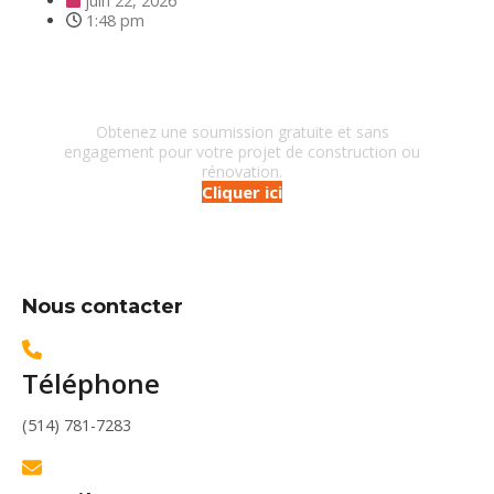
juin 22, 2026
1:48 pm
Besoin d'un entrepreneur?
Obtenez une soumission gratuite et sans
engagement pour votre projet de construction ou
rénovation.
Cliquer ici
Nous contacter
Téléphone
(514) 781-7283