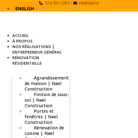
Skip
514-781-7283
|
info@nael.ca
to
ENGLISH
content
ACCUEIL
À PROPOS
NOS RÉALISATIONS |
ENTREPRENEUR GÉNÉRAL
RÉNOVATION
RÉSIDENTIELLE
Agrandissement
de maison | Nael
Construction
Finition de sous-
sol | Nael
Construction
Portes et
fenêtres | Nael
Construction
Rénovation de
cuisine | Nael